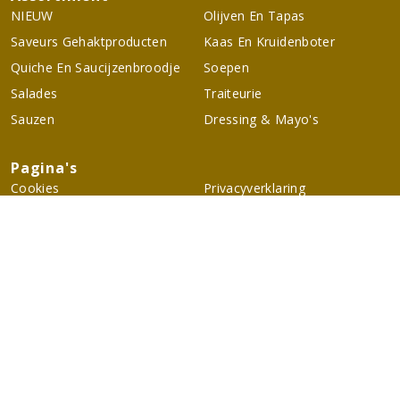
NIEUW
Olijven En Tapas
Saveurs Gehaktproducten
Kaas En Kruidenboter
Quiche En Saucijzenbroodje
Soepen
Salades
Traiteurie
Sauzen
Dressing & Mayo's
Pagina's
Cookies
Privacyverklaring
Contactgegevens
M-angé
Nijverheidsstraat 16
6135 KJ
Sittard
Nederland
043-8522194
info@m-ange.nl